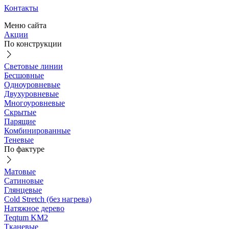
Контакты
Меню сайта
Акции
По конструкции
Световые линии
Бесшовные
Одноуровневые
Двухуровневые
Многоуровневые
Скрытые
Парящие
Комбинированные
Теневые
По фактуре
Матовые
Сатиновые
Глянцевые
Cold Stretch (без нагрева)
Натяжное дерево
Teqtum KM2
Тканевые