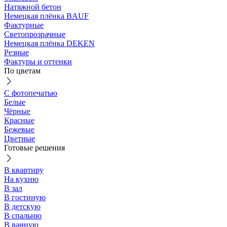
Натяжной бетон
Немецкая плёнка BAUF
Фактурные
Светопрозрачные
Немецкая плёнка DEKEN
Резные
Фактуры и оттенки
По цветам
С фотопечатью
Белые
Чёрные
Красные
Бежевые
Цветные
Готовые решения
В квартиру
На кухню
В зал
В гостиную
В детскую
В спальню
В ванную