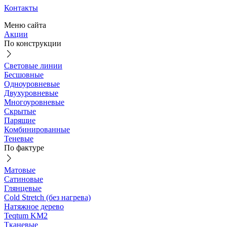
Контакты
Меню сайта
Акции
По конструкции
Световые линии
Бесшовные
Одноуровневые
Двухуровневые
Многоуровневые
Скрытые
Парящие
Комбинированные
Теневые
По фактуре
Матовые
Сатиновые
Глянцевые
Cold Stretch (без нагрева)
Натяжное дерево
Teqtum KM2
Тканевые