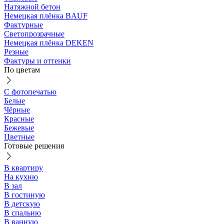
Натяжной бетон
Немецкая плёнка BAUF
Фактурные
Светопрозрачные
Немецкая плёнка DEKEN
Резные
Фактуры и оттенки
По цветам
С фотопечатью
Белые
Чёрные
Красные
Бежевые
Цветные
Готовые решения
В квартиру
На кухню
В зал
В гостиную
В детскую
В спальню
В ванную