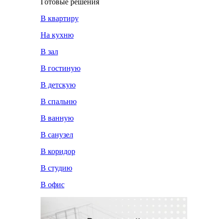
Готовые решения
В квартиру
На кухню
В зал
В гостиную
В детскую
В спальню
В ванную
В санузел
В коридор
В студию
В офис