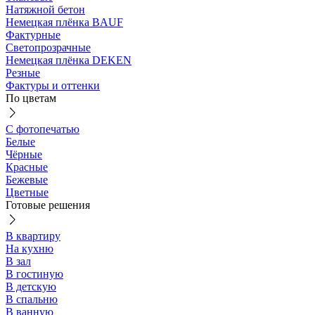
Натяжной бетон
Немецкая плёнка BAUF
Фактурные
Светопрозрачные
Немецкая плёнка DEKEN
Резные
Фактуры и оттенки
По цветам
С фотопечатью
Белые
Чёрные
Красные
Бежевые
Цветные
Готовые решения
В квартиру
На кухню
В зал
В гостиную
В детскую
В спальню
В ванную