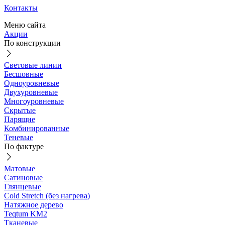
Контакты
Меню сайта
Акции
По конструкции
Световые линии
Бесшовные
Одноуровневые
Двухуровневые
Многоуровневые
Скрытые
Парящие
Комбинированные
Теневые
По фактуре
Матовые
Сатиновые
Глянцевые
Cold Stretch (без нагрева)
Натяжное дерево
Teqtum KM2
Тканевые