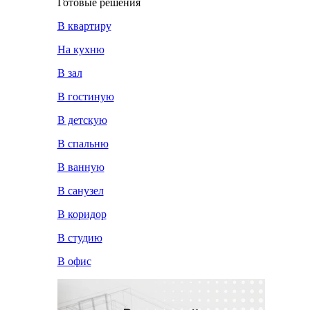
Готовые решения
В квартиру
На кухню
В зал
В гостиную
В детскую
В спальню
В ванную
В санузел
В коридор
В студию
В офис