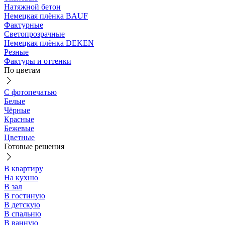
Натяжной бетон
Немецкая плёнка BAUF
Фактурные
Светопрозрачные
Немецкая плёнка DEKEN
Резные
Фактуры и оттенки
По цветам
С фотопечатью
Белые
Чёрные
Красные
Бежевые
Цветные
Готовые решения
В квартиру
На кухню
В зал
В гостиную
В детскую
В спальню
В ванную