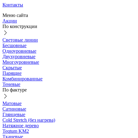
Контакты
Меню сайта
Акции
По конструкции
Световые линии
Бесшовные
Одноуровневые
Двухуровневые
Многоуровневые
Скрытые
Парящие
Комбинированные
Теневые
По фактуре
Матовые
Сатиновые
Глянцевые
Cold Stretch (без нагрева)
Натяжное дерево
Teqtum KM2
Тканевые