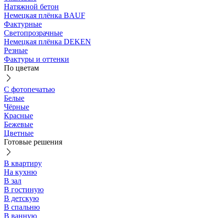
Натяжной бетон
Немецкая плёнка BAUF
Фактурные
Светопрозрачные
Немецкая плёнка DEKEN
Резные
Фактуры и оттенки
По цветам
С фотопечатью
Белые
Чёрные
Красные
Бежевые
Цветные
Готовые решения
В квартиру
На кухню
В зал
В гостиную
В детскую
В спальню
В ванную