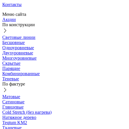
Контакты
Меню сайта
Акции
По конструкции
Световые линии
Бесшовные
Одноуровневые
Двухуровневые
Многоуровневые
Скрытые
Парящие
Комбинированные
Теневые
По фактуре
Матовые
Сатиновые
Глянцевые
Cold Stretch (без нагрева)
Натяжное дерево
Teqtum KM2
Тканевые