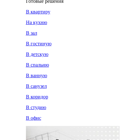
Готовые решения
В квартиру
На кухню
В зал
В гостиную
В детскую
В спальню
В ванную
В санузел
В коридор
В студию
В офис