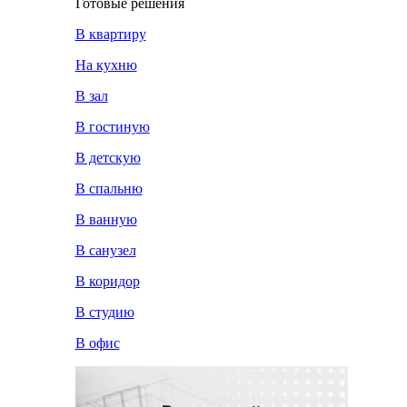
Готовые решения
В квартиру
На кухню
В зал
В гостиную
В детскую
В спальню
В ванную
В санузел
В коридор
В студию
В офис