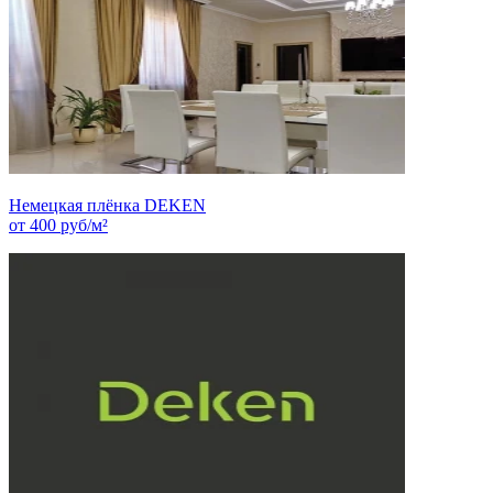
Немецкая плёнка DEKEN
от
400
руб/м²