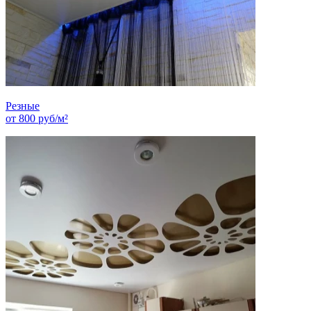
Резные
от
800
руб/м²