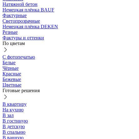
Натяжной бетон
Немецкая плёнка BAUF
Фактурные
Светопрозрачные
Немецкая плёнка DEKEN
Резные
Фактуры и оттенки
По цветам
С фотопечатью
Белые
Чёрные
Красные
Бежевые
Цветные
Готовые решения
В квартиру
На кухню
В зал
В гостиную
В детскую
В спальню
В ванную