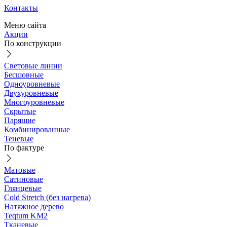
Контакты
Меню сайта
Акции
По конструкции
Световые линии
Бесшовные
Одноуровневые
Двухуровневые
Многоуровневые
Скрытые
Парящие
Комбинированные
Теневые
По фактуре
Матовые
Сатиновые
Глянцевые
Cold Stretch (без нагрева)
Натяжное дерево
Teqtum KM2
Тканевые