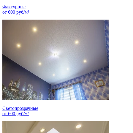
Фактурные
от
600
руб/м²
Светопрозрачные
от
600
руб/м²