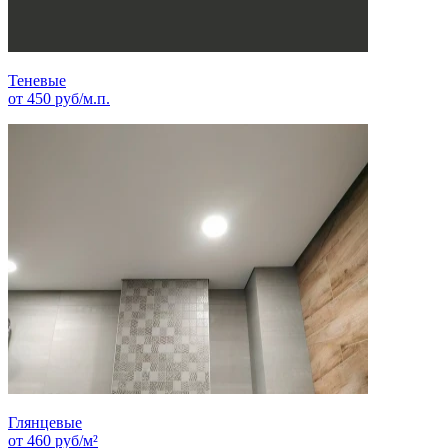
Теневые
от
450
руб/м.п.
Глянцевые
от
460
руб/м²