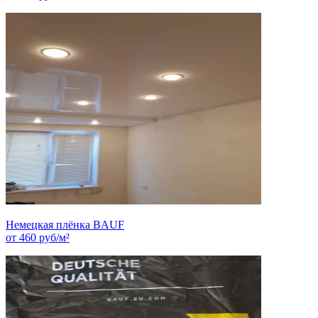
Немецкая плёнка BAUF
от
460
руб/м²