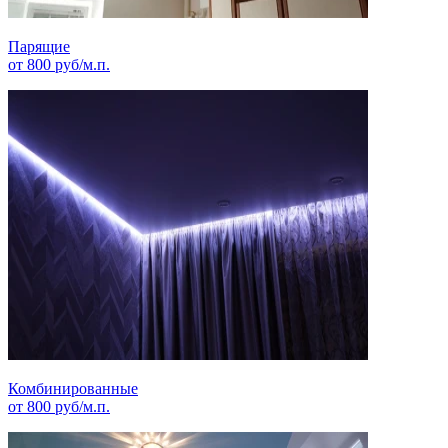
Парящие
от
800
руб/м.п.
Комбинированные
от
800
руб/м.п.