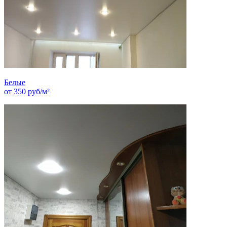
Белые
от
350
руб/м²