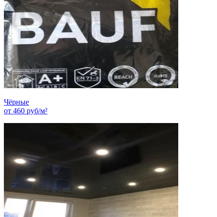
Чёрные
от
460
руб/м²