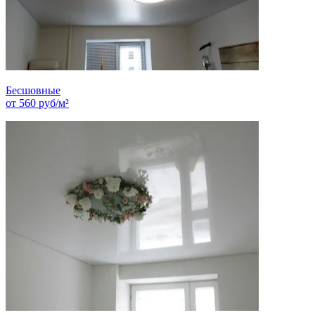
Бесшовные
от
560
руб/м²