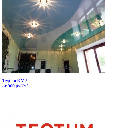
Teqtum KM2
от
900
руб/м²