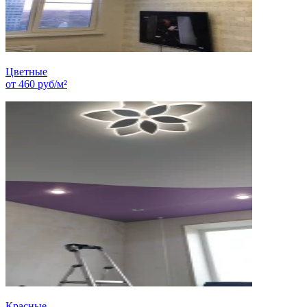
Цветные
от
460
руб/м²
Красные