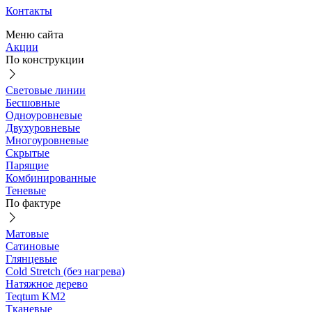
Контакты
Меню сайта
Акции
По конструкции
Световые линии
Бесшовные
Одноуровневые
Двухуровневые
Многоуровневые
Скрытые
Парящие
Комбинированные
Теневые
По фактуре
Матовые
Сатиновые
Глянцевые
Cold Stretch (без нагрева)
Натяжное дерево
Teqtum KM2
Тканевые