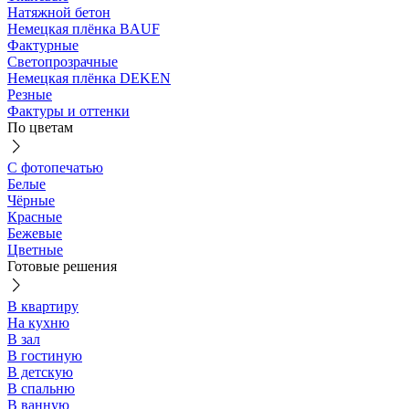
Натяжной бетон
Немецкая плёнка BAUF
Фактурные
Светопрозрачные
Немецкая плёнка DEKEN
Резные
Фактуры и оттенки
По цветам
С фотопечатью
Белые
Чёрные
Красные
Бежевые
Цветные
Готовые решения
В квартиру
На кухню
В зал
В гостиную
В детскую
В спальню
В ванную